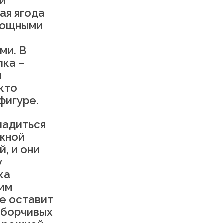
и
ая ягода
мощными
ми. В
лка –
я
кто
фигуре.
ладиться
жной
, и они
у
ка
ким
не оставит
зборчивых