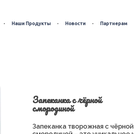
Наши Продукты
Новости
Партнерам
Запеканка с чёрной
смородиной
Запеканка творожная с чёрной
смородиной – это уникальное 