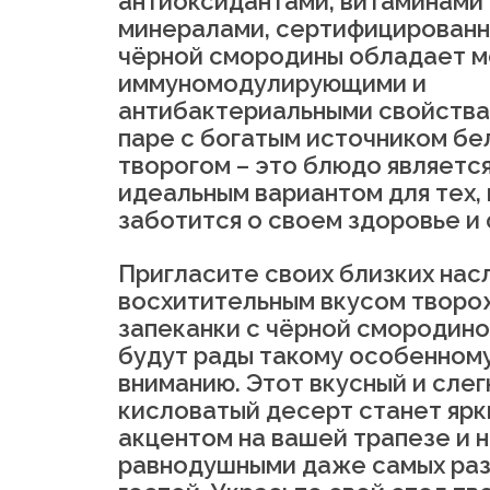
антиоксидантами, витаминами 
минералами, сертифицированн
чёрной смородины обладает 
иммуномодулирующими и
антибактериальными свойства
паре с богатым источником бе
творогом – это блюдо являетс
идеальным вариантом для тех, 
заботится о своем здоровье и 
Пригласите своих близких нас
восхитительным вкусом творо
запеканки с чёрной смородиной
будут рады такому особенном
вниманию. Этот вкусный и слег
кисловатый десерт станет яр
акцентом на вашей трапезе и 
равнодушными даже самых ра