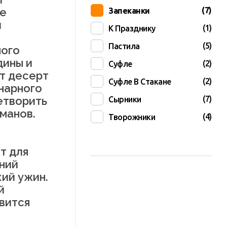
(7)
ое
Запеканки
и
(1)
К Празднику
(5)
Пастила
ного
дины и
(2)
Суфле
т десерт
(2)
Суфле В Стакане
нарного
(7)
етворить
Сырники
манов.
(4)
Творожники
т для
нний
кий ужин.
й
вится