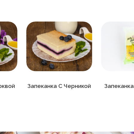
юквой
Запеканка С Черникой
Запеканка