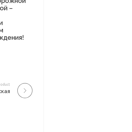
ворожной
ой –
и
м
ждения!
roduct
ская