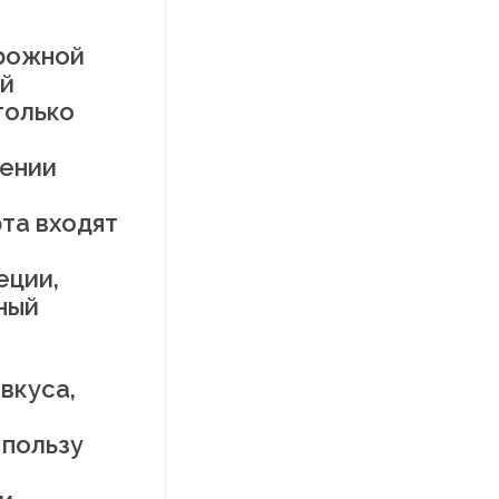
орожной
ой
только
дении
та входят
еции,
ный
вкуса,
 пользу