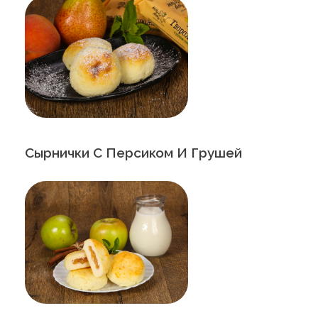
Сырнички С Персиком И Грушей